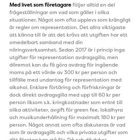
Med livet som företagare
följer alltid en del
frågeställningar om vad som gäller i olika
situationer. Något som ofta upplevs som krångligt
är regler om representation. Det allra viktigaste
att känna till är att det krävs att utgiften har ett
omedelbart samband med din
näringsverksamhet. Sedan 2017
är i princip inga
utgifter för representation avdragsgilla, men
däremot kan du få göra avdrag för ingående
moms på ett värde av 300 kr per person och
tillfälle med undantag för representation med
alkohol. Enklare förtäring och förfriskningar är
dock direkt avdragsgilla med upp till 60 kr per
person liksom s.k. kringkostnader som entré till
olika aktiviteter, avgift för green fee, lokalhyra
och musikunderhållning för maximalt 180 kr per
person. Något annat som ofta diskuteras är vad
som är avdragsgillt och vilka privata utgifter som
ditt företag kan stå för. Då och då dyker