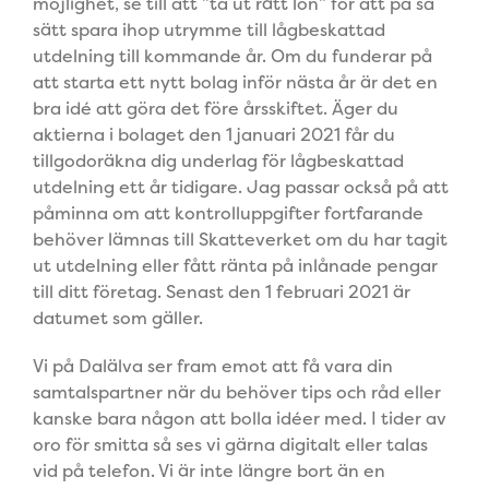
möjlighet, se till att ”ta ut rätt lön” för att på så
sätt spara ihop utrymme till lågbeskattad
utdelning till kommande år. Om du funderar på
att starta ett nytt bolag inför nästa år är det en
bra idé att göra det före årsskiftet. Äger du
aktierna i bolaget den 1 januari 2021 får du
tillgodoräkna dig underlag för lågbeskattad
utdelning ett år tidigare. Jag passar också på att
påminna om att kontrolluppgifter fortfarande
behöver lämnas till Skatteverket om du har tagit
ut utdelning eller fått ränta på inlånade pengar
till ditt företag. Senast den 1 februari 2021 är
datumet som gäller.
Vi på Dalälva ser fram emot att få vara din
samtalspartner när du behöver tips och råd eller
kanske bara någon att bolla idéer
med. I tider av
oro för smitta så ses vi gärna digitalt eller talas
vid på telefon. Vi är inte längre bort än en