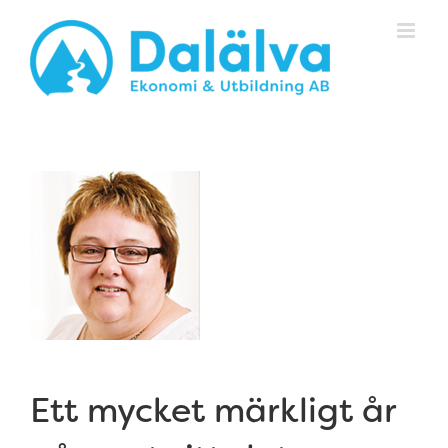
Fortsätt
till
innehållet
Ett mycket märkligt år