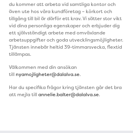
du kommer att arbeta vid samtliga kontor och
även ute hos våra kundföretag – körkort och
tillgång till bil är därför ett krav. Vi sätter stor vikt
vid dina personliga egenskaper och erbjuder dig
ett självständigt arbete med omväxlande
arbetsuppgifter och goda utvecklingsmöjligheter.
Tjänsten innebär heltid 39-timmarsvecka, flextid
tillämpas.
Välkommen med din ansökan
till
nyamojligheter@dalalva.se
.
Har du specifika frågor kring tjänsten går det bra
att mejla till
annelie.balter@dalalva.se
.